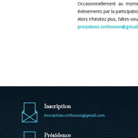
Occasionnellement au momen
évènements par la participati
Alors n’hésitez plus, faîtes-vou
president.cnthonon@gmai
Inscription
inscription.cnthonon@gmail.com
Présidence