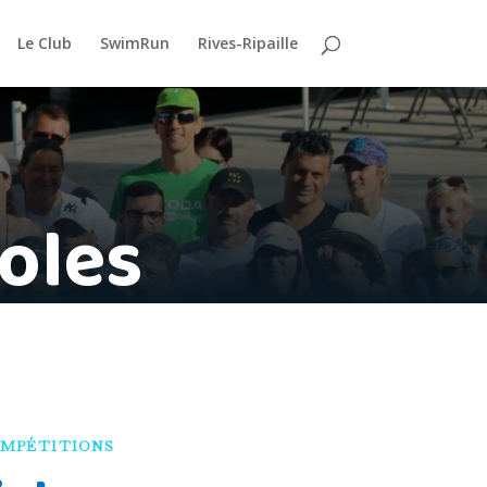
Le Club
SwimRun
Rives-Ripaille
voles
MPÉTITIONS