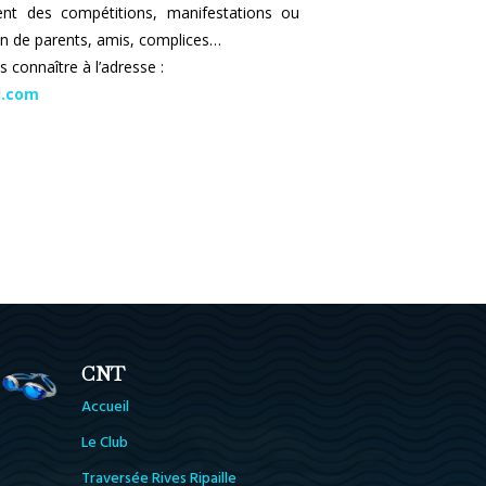
t des compétitions, manifestations ou
on de parents, amis, complices…
s connaître à l’adresse :
l.com
CNT
Accueil
Le Club
Traversée Rives Ripaille